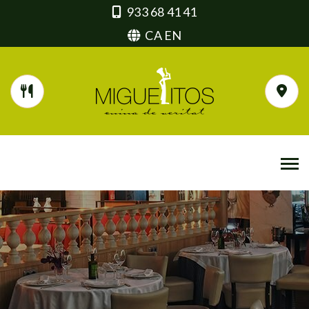
933 68 41 41
CA
EN